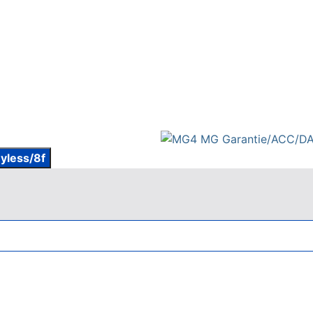
yless/8f