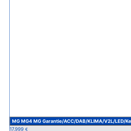
MG MG4 MG Garantie/ACC/DAB/KLIMA/V2L/LED/Ke
17.999
€