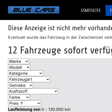
Elektro
Elektro
Elektro
Benzin
Benzin
Benzin
Benzin
Benzin
Diesel
Diesel
Diesel
STARTSEITE
Diese Anzeige ist nicht mehr vorhand
Eventuell wurde das Fahrzeug in der Zwischenzeit verka
12 Fahrzeuge sofort verf
Laufleistung von
0 - 130.000
km