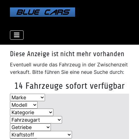
Elektro
Elektro
Elektro
Elektro
Benzin
Benzin
Benzin
Benzin
Benzin
Benzin
Diesel
Diesel
Diesel
Diese Anzeige ist nicht mehr vorhanden
Eventuell wurde das Fahrzeug in der Zwischenzeit
verkauft. Bitte führen Sie eine neue Suche durch:
14 Fahrzeuge sofort verfügbar