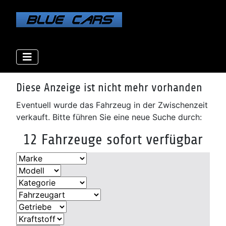
Elektro
Elektro
Elektro
Benzin
Benzin
Benzin
Benzin
Benzin
Diesel
Diesel
Diesel
Diesel
Diese Anzeige ist nicht mehr vorhanden
Eventuell wurde das Fahrzeug in der Zwischenzeit
verkauft. Bitte führen Sie eine neue Suche durch:
12 Fahrzeuge sofort verfügbar