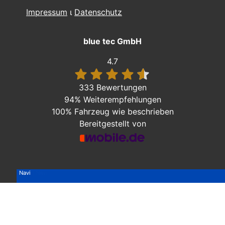
Impressum
ι
Datenschutz
blue tec GmbH
4.7
333 Bewertungen
94%
Weiterempfehlungen
100%
Fahrzeug wie beschrieben
Bereitgestellt von
Navi
Navi
Navi
Navi
Navi
Navi
Navi
AHK | Navi
AHK | Navi
AHK | Navi
Navi
Navi
Navi