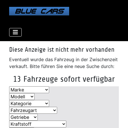
Elektro
Elektro
Elektro
Benzin
Benzin
Benzin
Benzin
Benzin
Diesel
Diesel
Diesel
Diesel
Diese Anzeige ist nicht mehr vorhanden
Eventuell wurde das Fahrzeug in der Zwischenzeit
verkauft. Bitte führen Sie eine neue Suche durch:
13 Fahrzeuge sofort verfügbar