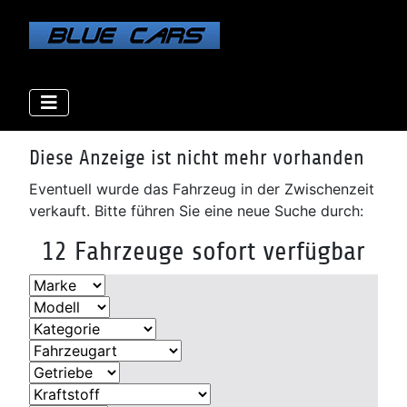
Elektro
Elektro
Elektro
Benzin
Benzin
Benzin
Benzin
Benzin
Diesel
Diesel
Diesel
Diese Anzeige ist nicht mehr vorhanden
Eventuell wurde das Fahrzeug in der Zwischenzeit
verkauft. Bitte führen Sie eine neue Suche durch:
12 Fahrzeuge sofort verfügbar