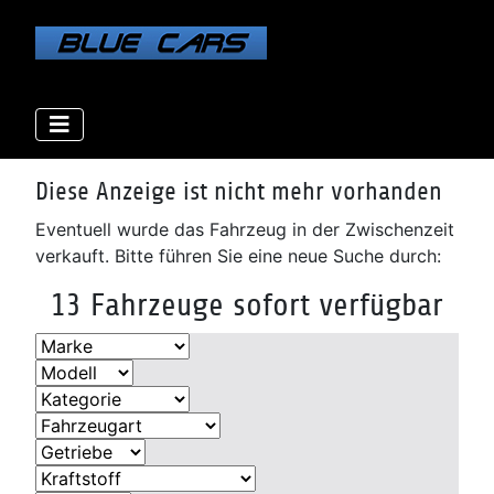
Elektro
Elektro
Elektro
Benzin
Benzin
Benzin
Benzin
Benzin
Diesel
Diesel
Diesel
Diesel
Diese Anzeige ist nicht mehr vorhanden
Eventuell wurde das Fahrzeug in der Zwischenzeit
verkauft. Bitte führen Sie eine neue Suche durch:
13 Fahrzeuge sofort verfügbar