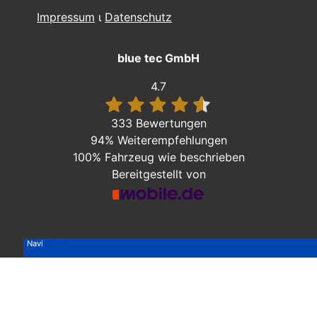
Impressum
ι
Datenschutz
blue tec GmbH
4.7
333 Bewertungen
94%
Weiterempfehlungen
100%
Fahrzeug wie beschrieben
Bereitgestellt von
Navi
Navi
Navi
Navi
Navi
Navi
Navi
AHK | Navi
AHK | Navi
AHK | Navi
Navi
Navi
Navi