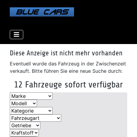
Elektro
Elektro
Elektro
Benzin
Benzin
Benzin
Benzin
Benzin
Diesel
Diesel
Diesel
Diesel
Diese Anzeige ist nicht mehr vorhanden
Eventuell wurde das Fahrzeug in der Zwischenzeit
verkauft. Bitte führen Sie eine neue Suche durch:
12 Fahrzeuge sofort verfügbar