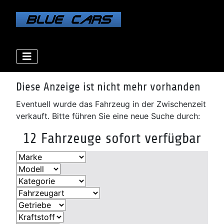
Elektro
Elektro
Elektro
Benzin
Benzin
Benzin
Benzin
Benzin
Diesel
Diesel
Diesel
Diesel
Diese Anzeige ist nicht mehr vorhanden
Eventuell wurde das Fahrzeug in der Zwischenzeit
verkauft. Bitte führen Sie eine neue Suche durch:
12 Fahrzeuge sofort verfügbar