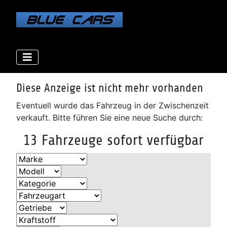
Elektro
Elektro
Elektro
Benzin
Benzin
Benzin
Benzin
Benzin
Diesel
Diesel
Diesel
Diesel
Diese Anzeige ist nicht mehr vorhanden
Eventuell wurde das Fahrzeug in der Zwischenzeit
verkauft. Bitte führen Sie eine neue Suche durch:
13 Fahrzeuge sofort verfügbar