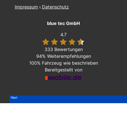
Impressum
ι
Datenschutz
blue tec GmbH
4.7
333 Bewertungen
94%
Weiterempfehlungen
100%
Fahrzeug wie beschrieben
Bereitgestellt von
Navi
Navi
Navi
Navi
Navi
Navi
Navi
AHK | Navi
AHK | Navi
AHK | Navi
Navi
Navi
Navi