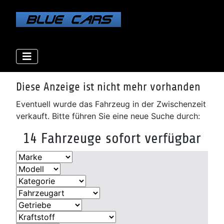
Elektro
Elektro
Elektro
Elektro
Benzin
Benzin
Benzin
Benzin
Benzin
Benzin
Diesel
Diesel
Diesel
Diese Anzeige ist nicht mehr vorhanden
Eventuell wurde das Fahrzeug in der Zwischenzeit
verkauft. Bitte führen Sie eine neue Suche durch:
14 Fahrzeuge sofort verfügbar