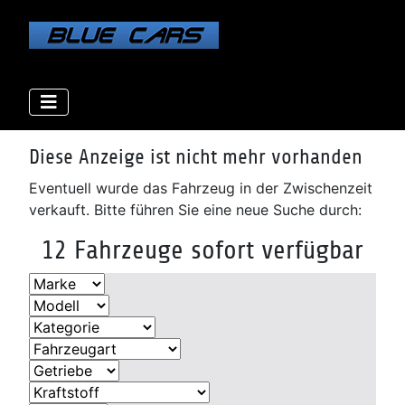
Elektro
Elektro
Elektro
Benzin
Benzin
Benzin
Benzin
Benzin
Diesel
Diesel
Diesel
Diese Anzeige ist nicht mehr vorhanden
Eventuell wurde das Fahrzeug in der Zwischenzeit
verkauft. Bitte führen Sie eine neue Suche durch:
12 Fahrzeuge sofort verfügbar