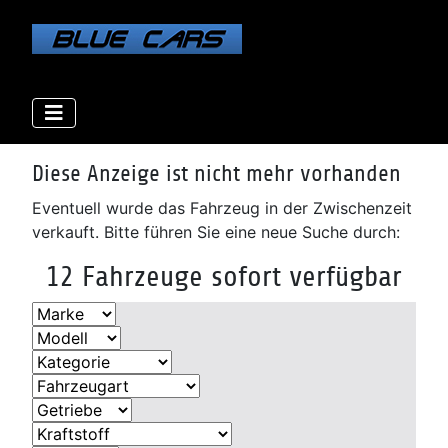
Elektro
Elektro
Elektro
Benzin
Benzin
Benzin
Benzin
Benzin
Diesel
Diesel
Diesel
Diese Anzeige ist nicht mehr vorhanden
Eventuell wurde das Fahrzeug in der Zwischenzeit
verkauft. Bitte führen Sie eine neue Suche durch:
12 Fahrzeuge sofort verfügbar