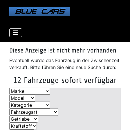
Elektro
Elektro
Elektro
Benzin
Benzin
Benzin
Benzin
Benzin
Diesel
Diesel
Diesel
Diesel
Diese Anzeige ist nicht mehr vorhanden
Eventuell wurde das Fahrzeug in der Zwischenzeit
verkauft. Bitte führen Sie eine neue Suche durch:
12 Fahrzeuge sofort verfügbar