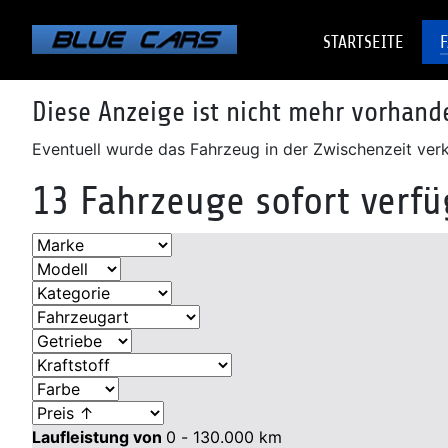
Elektro
Elektro
Elektro
Benzin
Benzin
Benzin
Benzin
Benzin
Diesel
Diesel
Diesel
Diesel
STARTSEITE
Diese Anzeige ist nicht mehr vorhand
Eventuell wurde das Fahrzeug in der Zwischenzeit verka
13 Fahrzeuge sofort verf
Laufleistung von
0 - 130.000
km