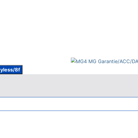
yless/8f