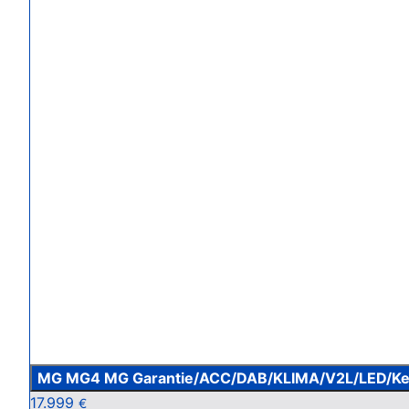
MG MG4 MG Garantie/ACC/DAB/KLIMA/V2L/LED/Ke
17.999
€