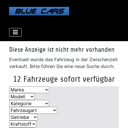
Elektro
Elektro
Elektro
Benzin
Benzin
Benzin
Benzin
Benzin
Diesel
Diesel
Diesel
Diesel
Diese Anzeige ist nicht mehr vorhanden
Eventuell wurde das Fahrzeug in der Zwischenzeit
verkauft. Bitte führen Sie eine neue Suche durch:
12 Fahrzeuge sofort verfügbar